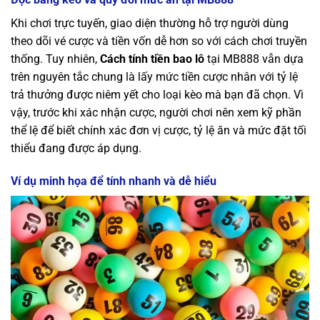
Khi chơi trực tuyến, giao diện thường hỗ trợ người dùng
theo dõi vé cược và tiền vốn dễ hơn so với cách chơi truyền
thống. Tuy nhiên,
Cách tính tiền bao lô
tại MB888 vẫn dựa
trên nguyên tắc chung là lấy mức tiền cược nhân với tỷ lệ
trả thưởng được niêm yết cho loại kèo mà bạn đã chọn. Vì
vậy, trước khi xác nhận cược, người chơi nên xem kỹ phần
thể lệ để biết chính xác đơn vị cược, tỷ lệ ăn và mức đặt tối
thiểu đang được áp dụng.
Ví dụ minh họa để tính nhanh và dễ hiểu