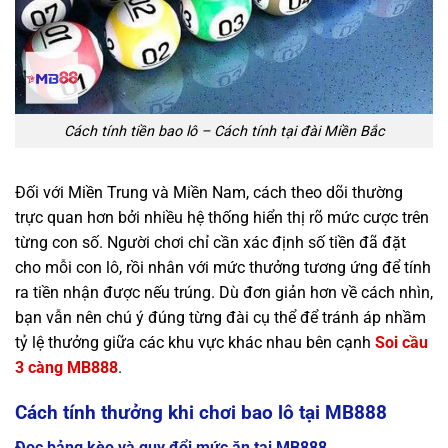
Cách tính tiền bao lô – Cách tính tại đài Miền Bắc
Đối với Miền Trung và Miền Nam, cách theo dõi thường
trực quan hơn bởi nhiều hệ thống hiển thị rõ mức cược trên
từng con số. Người chơi chỉ cần xác định số tiền đã đặt
cho mỗi con lô, rồi nhân với mức thưởng tương ứng để tính
ra tiền nhận được nếu trúng. Dù đơn giản hơn về cách nhìn,
bạn vẫn nên chú ý đúng từng đài cụ thể để tránh áp nhầm
tỷ lệ thưởng giữa các khu vực khác nhau bên cạnh
Soi cầu
3 càng MB888
.
Cách tính thưởng khi chơi bao lô tại MB888
Đọc bảng kèo và quy đổi mức ăn tại MB888