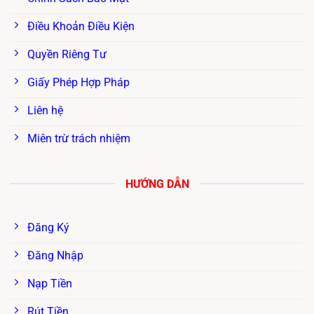
Điều Khoản Điều Kiện
Quyền Riêng Tư
Giấy Phép Hợp Pháp
Liên hệ
Miên trừ trách nhiệm
HƯỚNG DẪN
Đăng Ký
Đăng Nhập
Nạp Tiền
Rút Tiền