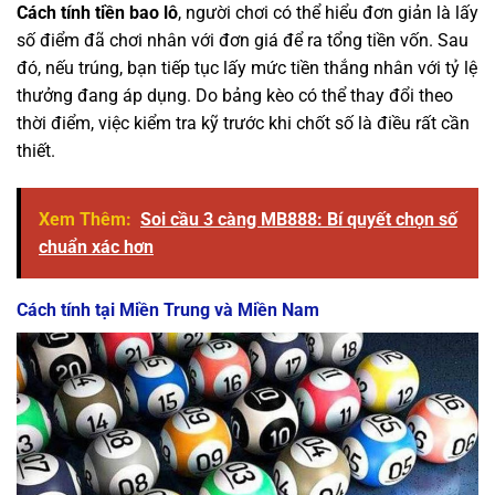
Cách tính tiền bao lô
, người chơi có thể hiểu đơn giản là lấy
số điểm đã chơi nhân với đơn giá để ra tổng tiền vốn. Sau
đó, nếu trúng, bạn tiếp tục lấy mức tiền thắng nhân với tỷ lệ
thưởng đang áp dụng. Do bảng kèo có thể thay đổi theo
thời điểm, việc kiểm tra kỹ trước khi chốt số là điều rất cần
thiết.
Xem Thêm:
Soi cầu 3 càng MB888: Bí quyết chọn số
chuẩn xác hơn
Cách tính tại Miền Trung và Miền Nam