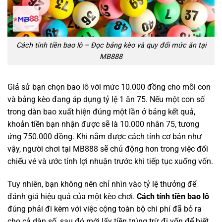
Cách tính tiền bao lô – Đọc bảng kèo và quy đổi mức ăn tại
MB888
Giả sử bạn chọn bao lô với mức 10.000 đồng cho mỗi con
và bảng kèo đang áp dụng tỷ lệ 1 ăn 75. Nếu một con số
trong dàn bao xuất hiện đúng một lần ở bảng kết quả,
khoản tiền bạn nhận được sẽ là 10.000 nhân 75, tương
ứng 750.000 đồng. Khi nắm được cách tính cơ bản như
vậy, người chơi tại MB888 sẽ chủ động hơn trong việc đối
chiếu vé và ước tính lợi nhuận trước khi tiếp tục xuống vốn.
Tuy nhiên, bạn không nên chỉ nhìn vào tỷ lệ thưởng để
đánh giá hiệu quả của một kèo chơi.
Cách tính tiền bao lô
đúng phải đi kèm với việc cộng toàn bộ chi phí đã bỏ ra
cho cả dàn số, sau đó mới lấy tiền trúng trừ đi vốn để biết